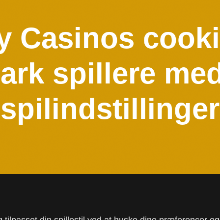
 Casinos cookie
rk spillere med
spilindstillinger