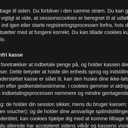
tilbage til siden. Du forbliver i den samme strøm. Du kan
igtigt at vide, at sessionscookies er beregnet til at udlø
ind igen eller starte registreringsprocessen forfra, hvis 
tsætter med at fungere korrekt. Du kan tillade cookies kun
iv.
fri kasse
oretrækker at indbetale penge på, og holder kassen den
lser. Dette betyder at holde din enheds sprog og indstill
støttet kasse er slået til, kan den huske dine ikke-fø
sen efter godkendelsestrinene. I cookies gemmer vi aldrig
øre indbetalingsprocessen nemmere og mindre gentagend
ing: de holder din session sikker, mens du bruger kassen; 
r en voucher); og de holder dine ansvarlige spilindstilli
 identitet, kan cookies hjælpe dig med at komme tilbage til
t du allerede har accepteret sidens vilkår og kassens vis