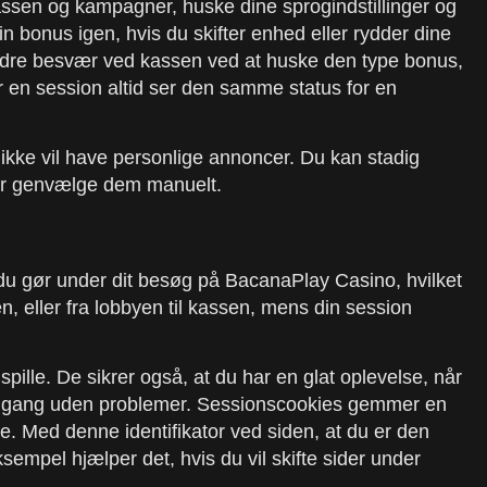
kassen og kampagner, huske dine sprogindstillinger og
n bonus igen, hvis du skifter enhed eller rydder dine
Mindre besvær ved kassen ved at huske den type bonus,
 en session altid ser den samme status for en
 ikke vil have personlige annoncer. Du kan stadig
ller genvælge dem manuelt.
 du gør under dit besøg på BacanaPlay Casino, hvilket
n, eller fra lobbyen til kassen, mens din session
spille. De sikrer også, at du har en glat oplevelse, når
første gang uden problemer. Sessionscookies gemmer en
ere. Med denne identifikator ved siden, at du er den
empel hjælper det, hvis du vil skifte sider under