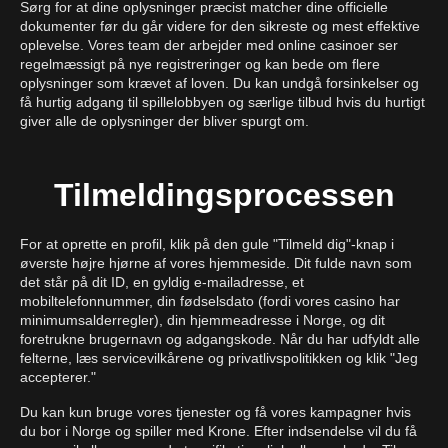
Sørg for at dine oplysninger præcist matcher dine officielle
dokumenter før du går videre for den sikreste og mest effektive
oplevelse. Vores team der arbejder med online casinoer ser
regelmæssigt på nye registreringer og kan bede om flere
oplysninger som krævet af loven. Du kan undgå forsinkelser og
få hurtig adgang til spillelobbyen og særlige tilbud hvis du hurtigt
giver alle de oplysninger der bliver spurgt om.
Tilmeldingsprocessen
For at oprette en profil, klik på den gule "Tilmeld dig"-knap i
øverste højre hjørne af vores hjemmeside. Dit fulde navn som
det står på dit ID, en gyldig e-mailadresse, et
mobiltelefonnummer, din fødselsdato (fordi vores casino har
minimumsalderregler), din hjemmeadresse i Norge, og dit
foretrukne brugernavn og adgangskode. Når du har udfyldt alle
felterne, læs servicevilkårene og privatlivspolitikken og klik "Jeg
accepterer."
Du kan kun bruge vores tjenester og få vores kampagner hvis
du bor i Norge og spiller med Krone. Efter indsendelse vil du få