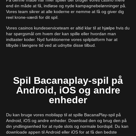
På denne måde har hver spiller der bruger vores casino mere
end én måde at få, indløse og nyde kampagnebelønninger på.
Vores team sikrer at alle koderne er nemme at få og giver dig
reel krone-værdi for dit spil.
Vores casinos kundeserviceteam er altid klar til at hjælpe hvis du
har spørgsmål om hvem der kan spille eller hvordan man
indtaster koder. Nyd funktionerne vores spilplatform har at
tilbyde i længere tid ved at udnytte disse tilbud.
Spil Bacanaplay-spil på
Android, iOS og andre
enheder
Du kan bruge vores mobilapp til at spille BacanaPlay-spil på
Android, iOS og andre enheder. Download den og brug den på
din yndlingsenhed for at nyde slots og normale bordspil. Du kan
downloade appen til Android eller iOS for at få den bedste