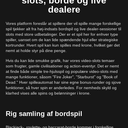
slots, borde og live
dealere
Vores platform foreslår at spillere der vil spille mange forskellige
spil tjekker alt fra høj-indsats bordspil og live dealer-sessioner til
slots med store udbetalinger. Der er et spil her for enhver type
spiller, uanset om de kan lide spændende hjul eller strategiske
kortrunder. Hvert spil kan kun spilles med krone, hvilket gør det
nemt at holde styr på dine penge.
Hvis du kan lide smukke grafik, har vores video-slots temaer
som frugter, gamle civilisationer og action-eventyr. Det er nemt
at finde både simple tre-hjulsspil og populære video-slots med
mange funktioner, såsom "Fire Joker", "Starburst" og "Book of
Dead." Hver spilleautomat har sine egne bonus-runder og sjove
funktioner, så hver spin er anderledes. For nemheds skyld og
klarhed vises alle spins og belønninger i krone.
Rig samling af bordspil
Blackjack-, roulette- og baccarat-borde kommer i forskellige