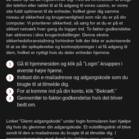
din telefon eller tablet til at få adgang til vores casino, er vores
site fuldt optimeret til de enheder, hvilket giver dig samme
niveau af sikkerhed og brugervenlighed som når du er på din
computer. Vi prioriterer sikkerhed, så sørg for at du er på et
sikkert netværk hver gang du logger ind. To-faktor-godkendelse
bør aktiveres i dine brugerindstillinger. Denne ekstra
sikkerhedsforanstaltning forhindrer folk der ikke er autoriserede
til at se din spiloplevelse og kontooplysninger i at få adgang til
dem, hvilket er nyttigt hvis du deler enheder hjemme.
Gå til hjemmesiden og klik på "Login"-knappen i
øverste højre hjørne.
Indtast din e-mailadresse og adgangskode som du
brugte til at tilmelde dig.
For at komme ind på din konto, klik "Bekræft."
Gennemfør to-faktor-godkendelse hvis det bliver
bedt om.
Linket "Glemt adgangskode" under login-formularen kan hjælpe
dig hvis du glemmer din adgangskode. Et nulstillingslink vil blive
sendt til den e-mailadresse du brugte til at tilmelde dig. I
overensstemmelse med dansk lov tjekker vores casino