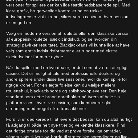
versioner for spillere der kan lide færdighedsbaserede spil. Med
klare grafik, brugervenlige kontroller og en række
indsatsgrænser vist i krone, sikrer vores casino at hver session
er en god en.
Vælg en moderne version af roulette eller den klassiske version
af europæisk roulette, sæt dit indskud, og se hvordan din
strategi påvirker resultatet. Blackjack-fans vil kunne lide at have
valg som gratis indskudsformater eller runder med ekstra
sideindsatser for mere dybde.
Når du spiller med en live dealer, er det som at være i et rigtigt
casino. Det er muligt at tale med professionelle dealere og
andre spillere under disse live sessioner, hvor du kan spille for
rigtige kroner. For en ægte følelse kan du vælge mellem
roulettehjul, blackjack-borde og spilshow-oplevelser. Den høje
standard som dette brand opretholder på tværs af hele sin
platform vises i hver live session, som kombinerer glat
streaming med meget sikre transaktioner.
Fordi vi er dedikerede til at levere det bedste, kan du altid hurtigt
få adgang til både helt nye titler og velkendte klassikere. Find
det rigtige område for dig ved at prøve forskellige områder,
såsom slots til lys sjov, borde til strategiske spændinger og live-