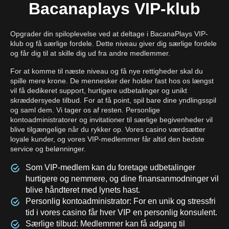
Bacanaplays VIP-klub
Opgrader din spiloplevelse ved at deltage i BacanaPlays VIP-
klub og få særlige fordele. Dette niveau giver dig særlige fordele
og får dig til at skille dig ud fra andre medlemmer.
For at komme til næste niveau og få nye rettigheder skal du
spille mere krone. De mennesker der holder fast hos os længst
vil få dedikeret support, hurtigere udbetalinger og unikt
skræddersyede tilbud. For at få point, spil bare dine yndlingsspil
og saml dem. Vi tager os af resten. Personlige
kontoadministratorer og invitationer til særlige begivenheder vil
blive tilgængelige når du rykker op. Vores casino værdsætter
loyale kunder, og vores VIP-medlemmer får altid den bedste
service og belønninger.
Som VIP-medlem kan du foretage udbetalinger
hurtigere og nemmere, og dine finansanmodninger vil
blive håndteret med lynets hast.
Personlig kontoadministrator: For en unik og stressfri
tid i vores casino får hver VIP en personlig konsulent.
Særlige tilbud: Medlemmer kan få adgang til