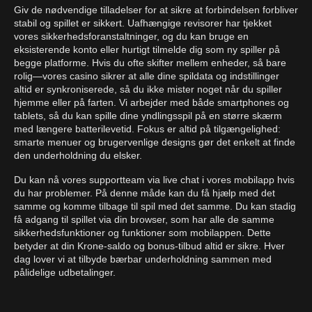
Giv de nødvendige tilladelser for at sikre at forbindelsen forbliver
stabil og spillet er sikkert. Uafhængige revisorer har tjekket
vores sikkerhedsforanstaltninger, og du kan bruge en
eksisterende konto eller hurtigt tilmelde dig som ny spiller på
begge platforme. Hvis du ofte skifter mellem enheder, så bare
rolig—vores casino sikrer at alle dine spildata og indstillinger
altid er synkroniserede, så du ikke mister noget når du spiller
hjemme eller på farten. Vi arbejder med både smartphones og
tablets, så du kan spille dine yndlingsspil på en større skærm
med længere batterilevetid. Fokus er altid på tilgængelighed:
smarte menuer og brugervenlige designs gør det enkelt at finde
den underholdning du elsker.
Du kan nå vores supportteam via live chat i vores mobilapp hvis
du har problemer. På denne måde kan du få hjælp med det
samme og komme tilbage til spil med det samme. Du kan stadig
få adgang til spillet via din browser, som har alle de samme
sikkerhedsfunktioner og funktioner som mobilappen. Dette
betyder at din Krone-saldo og bonus-tilbud altid er sikre. Hver
dag lover vi at tilbyde bærbar underholdning sammen med
pålidelige udbetalinger.