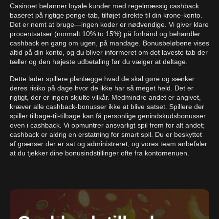
Casinoet belønner loyale kunder med regelmæssig cashback
baseret på rigtige penge-tab, tilføjet direkte til din krone-konto.
Det er nemt at bruge—ingen koder er nødvendige. Vi giver klare
procentsatser (normalt 10% to 15%) på forhånd og behandler
cashback en gang om ugen, på mandage. Bonusbeløbene vises
altid på din konto, og du bliver informeret om det laveste tab der
tæller og den højeste udbetaling før du vælger at deltage.
Dette lader spillere planlægge hvad de skal gøre og sænker
deres risiko på dage hvor de ikke har så meget held. Det er
rigtigt, der er ingen skjulte vilkår. Medmindre andet er angivet,
kræver alle cashback-bonusser ikke at blive satset. Spillere der
spiller tilbage-til-tilbage kan få personlige genindskudsbonusser
oven i cashback. Vi opmuntrer ansvarligt spil frem for alt andet;
cashback er aldrig en erstatning for smart spil. Du er beskyttet
af grænser der er sat og administreret, og vores team anbefaler
at du tjekker dine bonusindstillinger ofte fra kontomenuen.