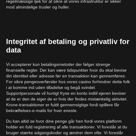
regelmæssige tjek for at sikre at vores infrastruktur er sikker
mod almindelige trusler og huller.
Integritet af betaling og privatliv for
data
Vi accepterer kun betalingsmetoder der følger strenge
finansielle regler. Der kan være tidspunkter hvor du skal bevise
din identitet eller adresse før en transaktion kan gennemføres.
For sikre pengeoverførsler hos vores casino forhindrer dette folk
i at komme ind uden tilladelse og begå svindel.
Supportpersonale vil hurtigt fryse en konto indtil ejeren beviser
at de er den de siger de er hvis der findes mistænkelig aktivitet.
Krone-transaktioner er fuldt gennemsigtige fordi spillere får
bekræftelses-e-mails for hver eneste.
Du kan altid se hvor dine penge går hen fordi vores platform
holder en fuld registrering af alle transaktioner. Vi foreslår at du
bruger stærke adgangskoder og ændrer dem ofte. Vi foreslår