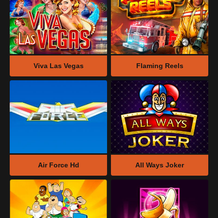
Viva Las Vegas
Flaming Reels
Air Force Hd
All Ways Joker