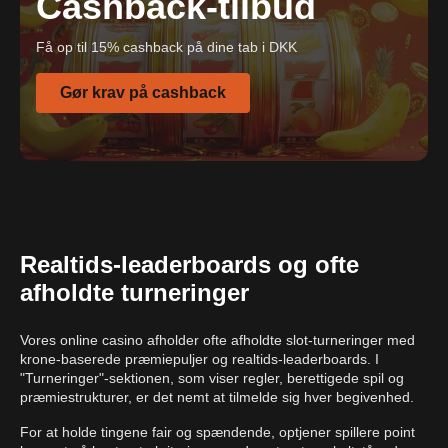
Cashback-tilbud
Få op til 15% cashback på dine tab i DKK
Gør krav på cashback
Realtids-leaderboards og ofte
afholdte turneringer
Vores online casino afholder ofte afholdte slot-turneringer med
krone-baserede præmiepuljer og realtids-leaderboards. I
"Turneringer"-sektionen, som viser regler, berettigede spil og
præmiestrukturer, er det nemt at tilmelde sig hver begivenhed.
For at holde tingene fair og spændende, optjener spillere point