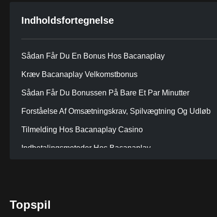
Indholdsfortegnelse
Sådan Får Du En Bonus Hos Bacanaplay
Kræv Bacanaplay Velkomstbonus
Sådan Får Du Bonussen På Bare Et Par Minutter
Forståelse Af Omsætningskrav, Spilvægtning Og Udløb
Tilmelding Hos Bacanaplay Casino
Indbetalingsmetoder Hos Bacanaplay
Minimumsbeløb Og Indbetalingsmuligheder
Bacanaplay Udbetalinger: Et Kig På Processen, Gebyrer
Topspil
Genindbetalinger, Cashback Og Turneringer