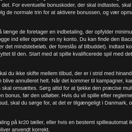
et. For eventuelle bonuskoder, der skal indtastes, skal d
lg de normale trin for at aktivere bonussen, og vær opmær
så længe de foretager en indbetaling, der opfylder mini
logge ind eller oprette en ny konto. Du kan finde den Bac
r det mindstebeløb, der foreslås af tilbuddet). Indtast k
tet til den. Start med at spille kvalificerede spil med 
, skal du ikke skifte mellem tilbud, der er i strid med h
 kan blive annulleret helt. Når det kommer til kampagner
al omsættes. Sørg altid for at tjekke den præcise multip
e en bonus, før den udløber. Hvis du vil spille efter reg
bud, skal du sørge for, at det er tilgængeligt i Danmark
ling på kr20 tæller, eller hvis en bestemt spilleautomat i
bliver anvendt korrekt.