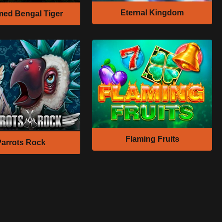
Eternal Kingdom
ed Bengal Tiger
Flaming Fruits
arrots Rock