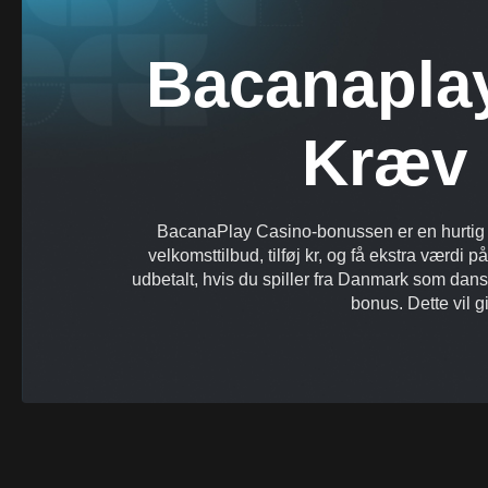
Bacanapla
Kræv 
BacanaPlay Casino-bonussen er en hurtig må
velkomsttilbud, tilføj kr, og få ekstra værdi
udbetalt, hvis du spiller fra Danmark som dans
bonus. Dette vil gi