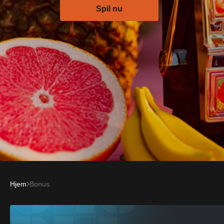
Spil nu
Hjem
Bonus