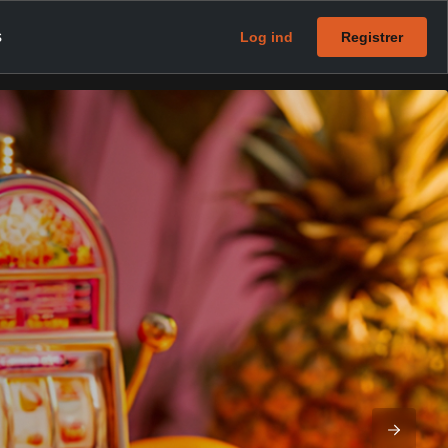
s
Log ind
Registrer