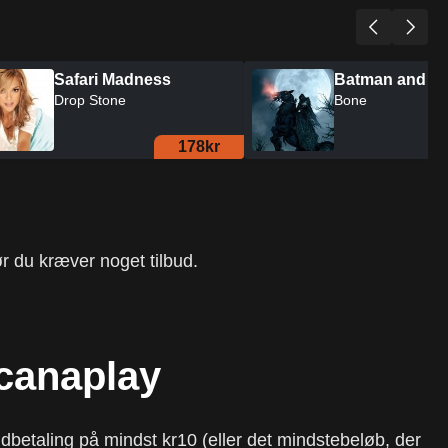
Aztec Warrior Princess
Safari Madnes
Grumbine
Drop Stone
142kr
r du kræver noget tilbud.
canaplay
dbetaling på mindst kr10 (eller det mindstebeløb, der