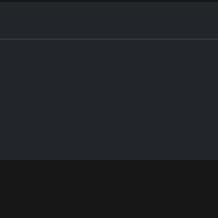
, Grænser Og Udbetalingstider