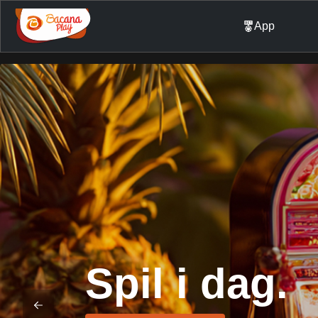
App
Spil i dag.