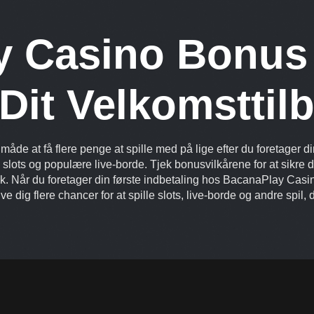
y Casino Bonus 
Dit Velkomsttil
de at få flere penge at spille med på lige efter du foretager di
 på slots og populære live-borde. Tjek bonusvilkårene for at sikre 
k. Når du foretager din første indbetaling hos BacanaPlay Casino
ve dig flere chancer for at spille slots, live-borde og andre spil, d