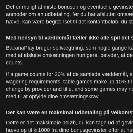
Det er muligt at miste bonusen og eventuelle gevinster
anmoder om en udbetaling, før du har afsluttet omsæt
hæve, kan være begrænset til det kontantbeløb, du st
Med hensyn til væddemål tæller ikke alle spil de
BacanaPlay bruger spilvægtning, som nogle gange kaldes
med at afslutte omsætningen hurtigere, betyder, at de
counts.
If a game counts for 20% af de samlede væddemål, så 
wagering requirements, table games make up 10% til 
change by provider and title, and some games may not 
med til at opfylde dine omsætningskrav.
Der kan være en maksimal udbetaling på velkom
Dette er det maksimale beløb, du kan tage ud af gevi
hæve op til kr1000 fra dine bonusgevinster efter at 