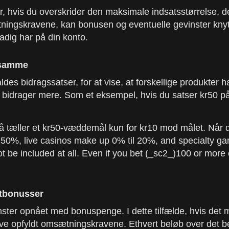
, hvis du overskrider den maksimale indsatsstørrelse, de
ningskravene, kan bonusen og eventuelle gevinster knytt
adig har på din konto.
t samme
 bidragssatser, for at vise, at forskellige produkter har
 bidrager mere. Som et eksempel, hvis du satser kr50 på
tæller et kr50-væddemål kun for kr10 mod målet. Når det
50%, live casinos make up 0% til 20%, and specialty g
be included at all. Even if you bet (_sc2_)100 or more o
stbonusser
nster opnået med bonuspenge. I dette tilfælde, hvis det
have opfyldt omsætningskravene. Ethvert beløb over det 