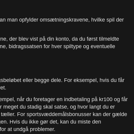
rdan man opfylder omsætningskravene, hvilke spil der
e, der blev vist på din konto, da du først tilmeldte
ne, bidragssatsen for hver spiltype og eventuelle
sbeløbet eller begge dele. For eksempel, hvis du får
et.
mpel, når du foretager en indbetaling på kr100 og får
r meget du stadig skal satse, og hvor langt du er
ge tæller. For sportsvæddemålsbonusser kan der gælde
n. Hvis du ikke gør det, kan du miste den
 for at undgå problemer.