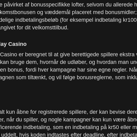
 påvirket af bonusspecifikke lofter, selvom du allerede
velkomstbonusen og væddemål placeret med bonusmidler; 
prindelige indbetalingsbeløb (for eksempel indbetaling kr10
ngivet for dit velkomsttilbud.
ay Casino
o er beregnet til at give berettigede spillere ekstra væ
kan bruge dem, hvornår de udløber, og hvordan man und
å en bonus, fordi hver kampagne har sine egne regler. Når
agnen som tiltænkt, og vil følge bonusreglerne, som inkl
kun åbne for registrerede spillere, der kan bevise deres 
 er, når du spiller, og nogle kampagner kan kun være åbne 
alificerende indbetaling, som en indbetaling på kr50 elle
uddelt, hvis koden indtastes efter deadline, efter indbet