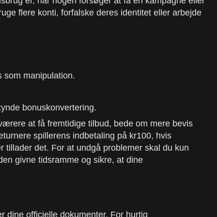
smisbrug er, når nogen forsøger at få en kampagne eller
e flere konti, forfalske deres identitet eller arbejde
es som manipulation.
mskynde bonuskonvertering.
ærere at få fremtidige tilbud, bede om mere bevis
eturnere spillerens indbetaling på kr100, hvis
 tillader det. For at undgå problemer skal du kun
 den givne tidsramme og sikre, at dine
 dine officielle dokumenter. For hurtig