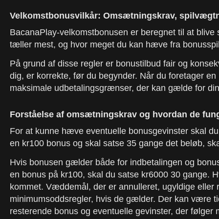
Velkomstbonusvilkår: Omsætningskrav, spilvægtn
BacanaPlay-velkomstbonusen er beregnet til at blive 
tæller mest, og hvor meget du kan hæve fra bonusspil
På grund af disse regler er bonustilbud fair og konsekv
dig, er korrekte, før du begynder. Når du foretager e
maksimale udbetalingsgrænser, der kan gælde for din
Forståelse af omsætningskrav og hvordan de fun
For at kunne hæve eventuelle bonusgevinster skal du f
en kr100 bonus og skal satse 35 gange det beløb, skal d
Hvis bonusen gælder både for indbetalingen og bonuse
en bonus på kr100, skal du satse kr6000 30 gange. Hvor
kommet. Væddemål, der er annulleret, ugyldige eller
minimumsoddsregler, hvis de gælder. Der kan være ti
resterende bonus og eventuelle gevinster, der følger 