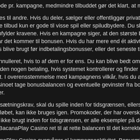
kode pr. kampagne, medmindre tilbuddet gør det klart, at
 til andre. Hvis du deler, sælger eller offentliggør pri
 tilbud kun er gode til visse spil eller spiludbydere. Du 
pfylder kravene. Hvis en kampagne siger, at den største 
når det kommer til bonusen. Hvis du har mere end ét akt
live brugt før indbetalingsbonusser, eller det seneste ti
lleret, hvis to af dem er for ens. Du kan blive bedt om 
n nogen betaling, hvis systemet kontrollerer og finder 
. I overensstemmelse med kampagnens vilkår, hvis du a
inoet tage bonusbalancen og eventuelle gevinster fra b
r.
ætningskrav, skal du spille inden for tidsgrænsen, elle
løbet, kan ikke bruges igen. Promokoder, der har oversk
ikke brugt inden for tidsgrænsen, er alle eksempler på det
 BacanaPlay Casino ret til at rette balancen til det korr