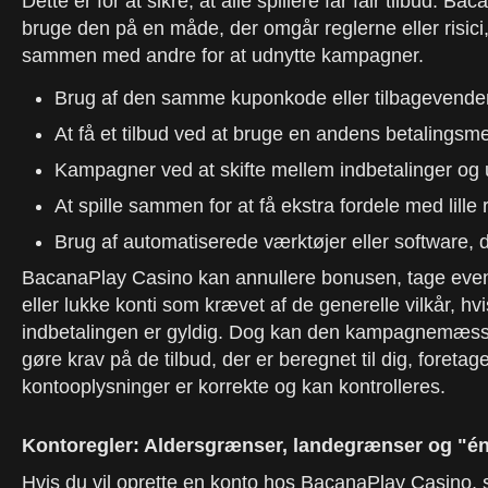
Dette er for at sikre, at alle spillere får fair tilbu
bruge den på en måde, der omgår reglerne eller risici, 
sammen med andre for at udnytte kampagner.
Brug af den samme kuponkode eller tilbagevenden
At få et tilbud ved at bruge en andens betalingsme
Kampagner ved at skifte mellem indbetalinger og u
At spille sammen for at få ekstra fordele med lille 
Brug af automatiserede værktøjer eller software, d
BacanaPlay Casino kan annullere bonusen, tage eventu
eller lukke konti som krævet af de generelle vilkår, h
indbetalingen er gyldig. Dog kan den kampagnemæssige 
gøre krav på de tilbud, der er beregnet til dig, foret
kontooplysninger er korrekte og kan kontrolleres.
Kontoregler: Aldersgrænser, landegrænser og "én
Hvis du vil oprette en konto hos BacanaPlay Casino, s