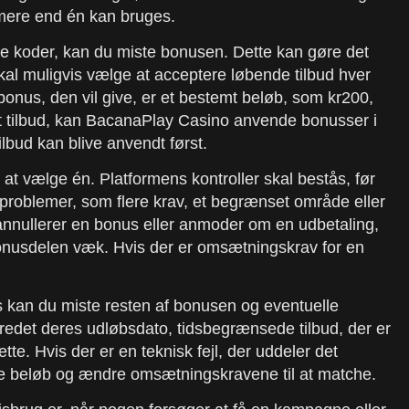
 mere end én kan bruges.
vate koder, kan du miste bonusen. Dette kan gøre det
skal muligvis vælge at acceptere løbende tilbud hver
bonus, den vil give, er et bestemt beløb, som kr200,
ivt tilbud, kan BacanaPlay Casino anvende bonusser i
lbud kan blive anvendt først.
at vælge én. Platformens kontroller skal bestås, før
problemer, som flere krav, et begrænset område eller
nnullerer en bonus eller anmoder om en udbetaling,
onusdelen væk. Hvis der er omsætningskrav for en
rs kan du miste resten af bonusen og eventuelle
redet deres udløbsdato, tidsbegrænsede tilbud, der er
te. Hvis der er en teknisk fejl, der uddeler det
ekte beløb og ændre omsætningskravene til at matche.