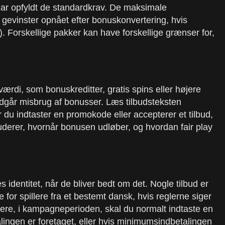
 har opfyldt de standardkrav. De maksimale
gevinster opnået efter bonuskonvertering, hvis
0). Forskellige pakker kan have forskellige grænser for,
rdi, som bonuskreditter, gratis spins eller højere
går misbrug af bonusser. Læs tilbudsteksten
 du indtaster en promokode eller accepterer et tilbud,
uderer, hvornår bonusen udløber, og hvordan fair play
identitet, når de bliver bedt om det. Nogle tilbud er
for spillere fra et bestemt dansk, hvis reglerne siger
r mere, i kampagneperioden, skal du normalt indtaste en
alingen er foretaget, eller hvis minimumsindbetalingen