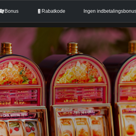
Bonus
Rabatkode
Ingen indbetalingsbonu