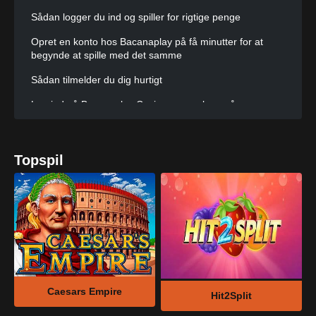
Sådan logger du ind og spiller for rigtige penge
Opret en konto hos Bacanaplay på få minutter for at
begynde at spille med det samme
Sådan tilmelder du dig hurtigt
Log ind på Bacanaplay Casino og gør krav på
velkomstbonusen
Brug af en Bacanaplay-kuponkode
Topspil
Indskud hos Bacanaplay Casino
Indbetalingsmuligheder
Udbetalinger fra Bacanaplay: udbetalingstider,
verifikation og gebyrer
Caesars Empire
Hit2Split