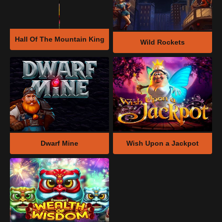
Double Wammy
Wild Rockets
Dwarf Mine
Wish Upon a Jackpot