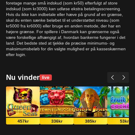
foretage mange små indskud (som kr50) efterfulgt af store
indskud (som kr3000) kan udløse ekstra betalingsscreening.
Hvis du ikke kan indbetale eller hæve på grund af en grænse,
skal du enten sænke beløbet til et understøttet niveau (som
kr5000 fra kr6000) eller bruge en anden metode, der har en
højere grænse. For spillere i Danmark kan grænserne også
være forskellige afhængigt af, hvordan bankerne fungerer i det
land. Det bedste sted at tjekke de præcise minimums- og
maksimumsbeløb for din valgte mulighed er på kasseskærmen
efter login.
Nu vinder
457kr
336kr
385kr
53kr