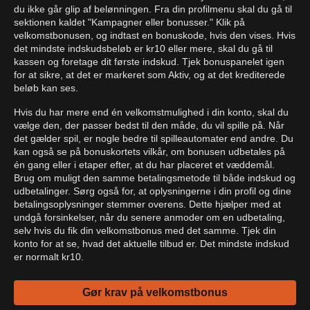
du ikke går glip af belønningen. Fra din profilmenu skal du gå til
sektionen kaldet "Kampagner eller bonusser." Klik på
velkomstbonusen, og indtast en bonuskode, hvis den vises. Hvis
det mindste indskudsbeløb er kr10 eller mere, skal du gå til
kassen og foretage dit første indskud. Tjek bonuspanelet igen
for at sikre, at det er markeret som Aktiv, og at det krediterede
beløb kan ses.
Hvis du har mere end én velkomstmulighed i din konto, skal du
vælge den, der passer bedst til den måde, du vil spille på. Når
det gælder spil, er nogle bedre til spilleautomater end andre. Du
kan også se på bonuskortets vilkår, om bonusen udbetales på
én gang eller i etaper efter, at du har placeret et væddemål.
Brug om muligt den samme betalingsmetode til både indskud og
udbetalinger. Sørg også for, at oplysningerne i din profil og dine
betalingsoplysninger stemmer overens. Dette hjælper med at
undgå forsinkelser, når du senere anmoder om en udbetaling,
selv hvis du fik din velkomstbonus med det samme. Tjek din
konto for at se, hvad det aktuelle tilbud er. Det mindste indskud
er normalt kr10.
Gør krav på velkomstbonus