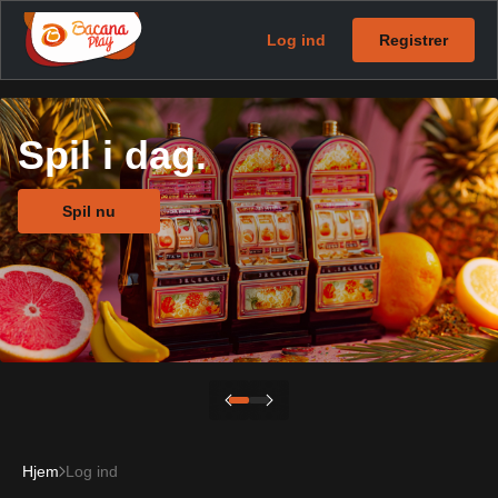
Log ind
Registrer
Spil i dag.
Spil nu
Hjem
Log ind