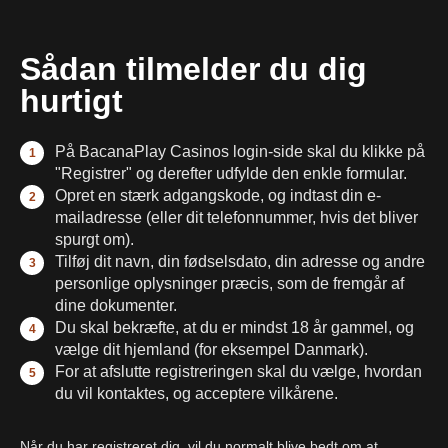
Sådan tilmelder du dig
hurtigt
På BacanaPlay Casinos login-side skal du klikke på
"Registrer" og derefter udfylde den enkle formular.
Opret en stærk adgangskode, og indtast din e-
mailadresse (eller dit telefonnummer, hvis det bliver
spurgt om).
Tilføj dit navn, din fødselsdato, din adresse og andre
personlige oplysninger præcis, som de fremgår af
dine dokumenter.
Du skal bekræfte, at du er mindst 18 år gammel, og
vælge dit hjemland (for eksempel Danmark).
For at afslutte registreringen skal du vælge, hvordan
du vil kontaktes, og acceptere vilkårene.
Når du har registreret dig, vil du normalt blive bedt om at