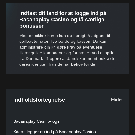
Indtast dit land for at logge ind på
Bacanaplay Casino og få særlige
bonusser
Med én sikker konto kan du hurtigt få adgang til
spilleautomater, live-borde og kassen. Du kan
administrere din kr, gøre krav på eventuelle
tilgængelige kampagner og fortsætte med at spille
fra Danmark. Brugere af dansk kan nemt bekræfte
deres identitet, hvis de har behov for det.
Indholdsfortegnelse
Hide
Bacanaplay Casino-login
Sådan logger du ind på Bacanaplay Casino