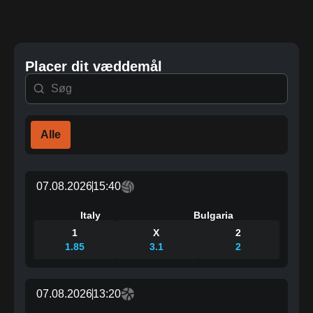
Placer dit væddemål
Alle
07.08.2026
15:40
Italy
Bulgaria
1
X
2
1.85
3.1
2
07.08.2026
13:20