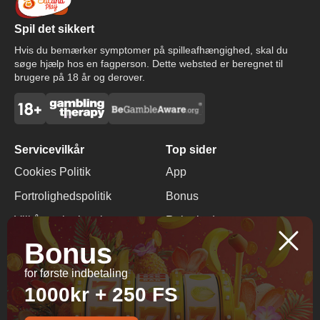
Spil det sikkert
Hvis du bemærker symptomer på spilleafhængighed, skal du
søge hjælp hos en fagperson. Dette websted er beregnet til
brugere på 18 år og derover.
Servicevilkår
Top sider
Cookies Politik
App
Fortrolighedspolitik
Bonus
Vilkår og betingelser
Rabatkode
Bonus
Ansvarligt Spil
Ingen indbetalingsbonus
for første indbetaling
Kontakter
1000kr + 250 FS
+45 72 35 87 14