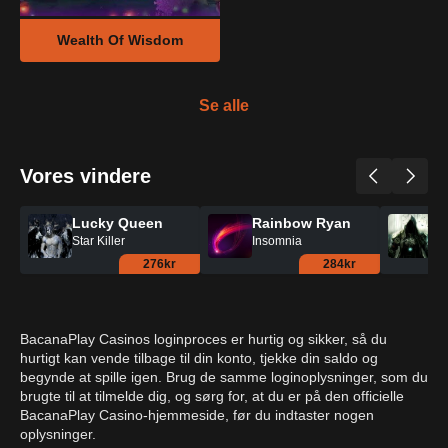
Wealth Of Wisdom
Se alle
Vores vindere
Lucky Queen
Rainbow Ryan
Lo
Star Killer
Insomnia
Fl
276kr
284kr
BacanaPlay Casinos loginproces er hurtig og sikker, så du
hurtigt kan vende tilbage til din konto, tjekke din saldo og
begynde at spille igen. Brug de samme loginoplysninger, som du
brugte til at tilmelde dig, og sørg for, at du er på den officielle
BacanaPlay Casino-hjemmeside, før du indtaster nogen
oplysninger.