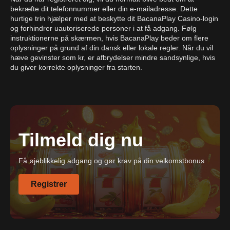
bekræfte dit telefonnummer eller din e-mailadresse. Dette
hurtige trin hjælper med at beskytte dit BacanaPlay Casino-login
og forhindrer uautoriserede personer i at få adgang. Følg
instruktionerne på skærmen, hvis BacanaPlay beder om flere
oplysninger på grund af din dansk eller lokale regler. Når du vil
hæve gevinster som kr, er afbrydelser mindre sandsynlige, hvis
du giver korrekte oplysninger fra starten.
Tilmeld dig nu
Få øjeblikkelig adgang og gør krav på din velkomstbonus
Registrer