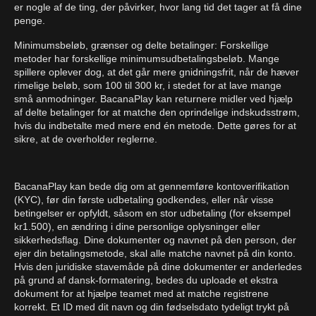
er nogle af de ting, der påvirker, hvor lang tid det tager at få dine
penge.
Minimumsbeløb, grænser og delte betalinger: Forskellige
metoder har forskellige minimumsudbetalingsbeløb. Mange
spillere oplever dog, at det går mere gnidningsfrit, når de hæver
rimelige beløb, som 100 til 300 kr, i stedet for at lave mange
små anmodninger. BacanaPlay kan returnere midler ved hjælp
af delte betalinger for at matche den oprindelige indskudsstrøm,
hvis du indbetalte med mere end én metode. Dette gøres for at
sikre, at de overholder reglerne.
BacanaPlay kan bede dig om at gennemføre kontoverifikation
(KYC), før din første udbetaling godkendes, eller når visse
betingelser er opfyldt, såsom en stor udbetaling (for eksempel
kr1.500), en ændring i dine personlige oplysninger eller
sikkerhedsflag. Dine dokumenter og navnet på den person, der
ejer din betalingsmetode, skal alle matche navnet på din konto.
Hvis den juridiske stavemåde på dine dokumenter er anderledes
på grund af dansk-formatering, bedes du uploade et ekstra
dokument for at hjælpe teamet med at matche registrene
korrekt. Et ID med dit navn og din fødselsdato tydeligt trykt på