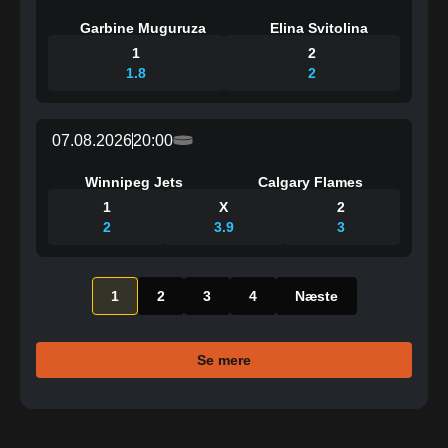
Garbine Muguruza
Elina Svitolina
1
2
1.8
2
07.08.2026
20:00
Winnipeg Jets
Calgary Flames
1
X
2
2
3.9
3
1
2
3
4
Næste
Se mere