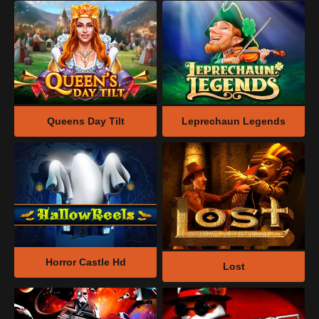
Queens Day Tilt
Leprechaun Legends
Horror Castle Hd
Lost