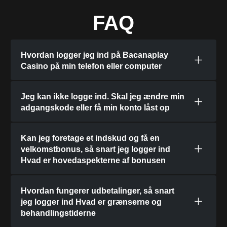
FAQ
Hvordan logger jeg ind på Bacanaplay
Casino på min telefon eller computer
Jeg kan ikke logge ind. Skal jeg ændre min
adgangskode eller få min konto låst op
Kan jeg foretage et indskud og få en
velkomstbonus, så snart jeg logger ind
Hvad er hovedaspekterne af bonusen
Hvordan fungerer udbetalinger, så snart
jeg logger ind Hvad er grænserne og
behandlingstiderne