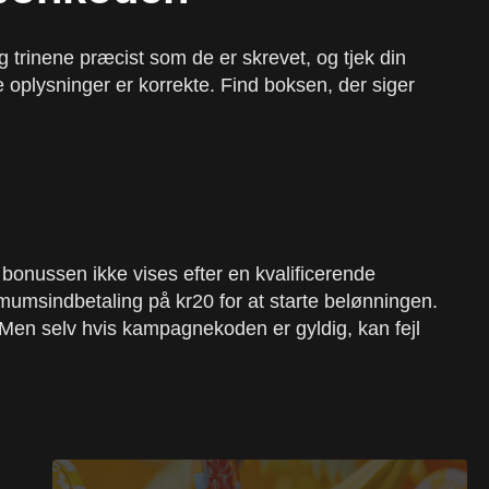
g trinene præcist som de er skrevet, og tjek din
e oplysninger er korrekte. Find boksen, der siger
 bonussen ikke vises efter en kvalificerende
mumsindbetaling på kr20 for at starte belønningen.
 Men selv hvis kampagnekoden er gyldig, kan fejl