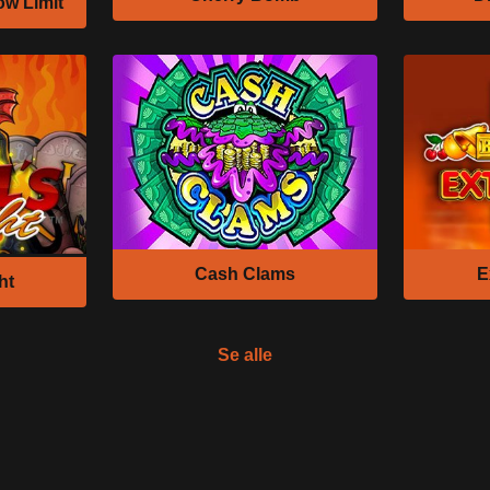
ow Limit
Cash Clams
E
ht
Se alle