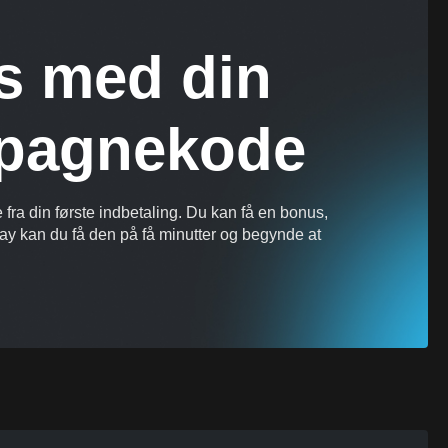
s med din
pagnekode
fra din første indbetaling. Du kan få en bonus,
lay kan du få den på få minutter og begynde at