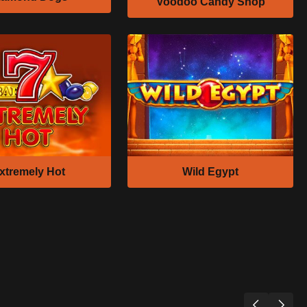
Voodoo Candy Shop
xtremely Hot
Wild Egypt