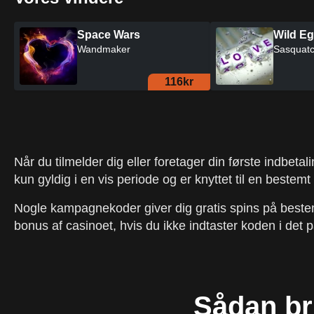
Roller Derby
Space 
Voodoo Queen
Wandma
276kr
Når du tilmelder dig eller foretager din første indb
kun gyldig i en vis periode og er knyttet til en bestemt 
Nogle kampagnekoder giver dig gratis spins på bestemt
bonus af casinoet, hvis du ikke indtaster koden i det 
Sådan br